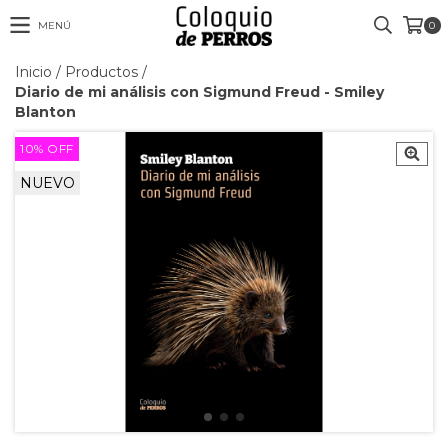
MENÚ
0
Inicio
/
Productos
/
Diario de mi análisis con Sigmund Freud - Smiley
Blanton
10
%
OFF
NUEVO